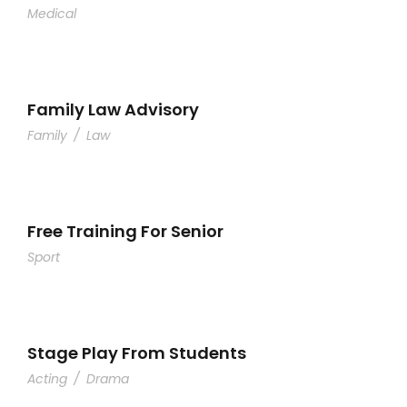
Medical
Family Law Advisory
Family
/
Law
Free Training For Senior
Sport
Stage Play From Students
Acting
/
Drama