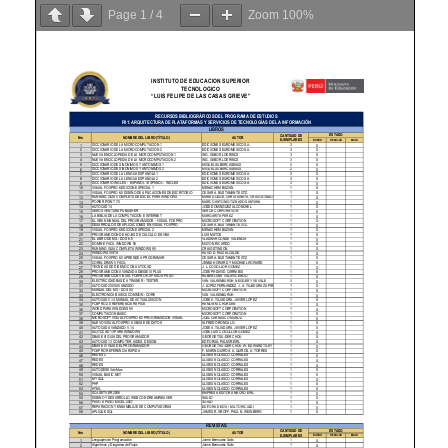
Page
1
/
4
Zoom
100%