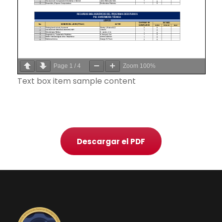
Page
1
/
4
Zoom
100%
Text box item sample content
Descargar el PDF