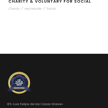
CHARITY & VOLUNTARY FOR SOCIAL
Charity
/
secreacde
/
Social
IES «Luis Felipe de las Casas Grieve»