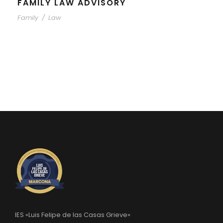
FAMILY LAW ADVISORY
Family
/
Law
IES «Luis Felipe de las Casas Grieve»