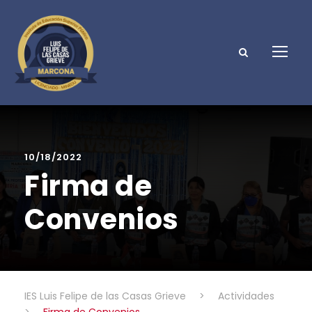
10/18/2022
Firma de
Convenios
IES Luis Felipe de las Casas Grieve
>
Actividades
>
Firma de Convenios