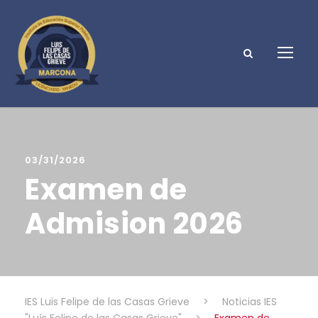
03/31/2026
Examen de
Admision 2026
IES Luis Felipe de las Casas Grieve
>
Noticias IES
"Luís Felipe de las Casas Grieve"
>
Examen de