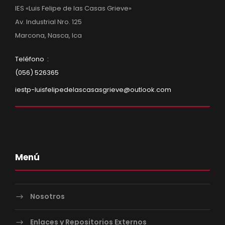
IES «Luis Felipe de las Casas Grieve»
Av. Industrial Nro. 125
Marcona, Nasca, Ica
Teléfono :
(056) 526365
iestp-luisfelipedelascasasgrieve@outlook.com
Menú
Nosotros
Enlaces y Repositorios Externos